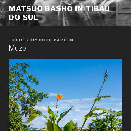
Naar
MATSUO BASHŌ IN TIBAU
de
DO SUL
inhoud
springen
GEPLAATST
10 JULI 2019
DOOR
MARTIJN
OP
Muze