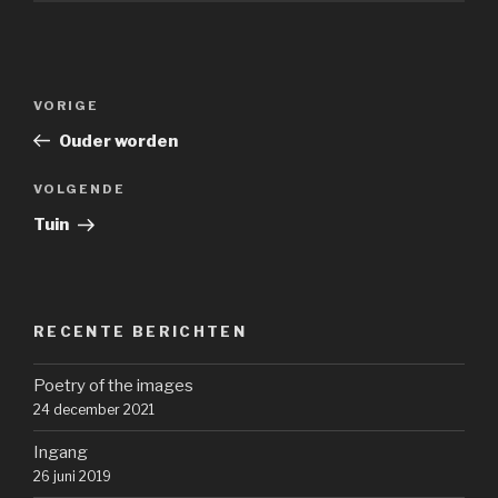
Bericht
Vorig
VORIGE
navigatie
bericht
Ouder worden
Volgend
VOLGENDE
bericht
Tuin
RECENTE BERICHTEN
Poetry of the images
24 december 2021
Ingang
26 juni 2019