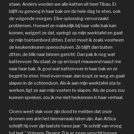
staan. Anders voeden we alle katten uit heel Tibau. Er
blijft nu genoeg in haar bak om de hele dag te eten, ook
de volgende morgen. Elke oplossing veroorzaakt
problemen. Hoewel ze makkelijk bij haar volle bak kan
komen, weigert ze dat, springt op mijn werktafel en gaat
op mijn toetsenbord zitten. Eerst moet ik zoals voorheen
de keukendeuren openschuiven. Ze blijft dan buiten
zitten, de blik naar binnen gericht. Dan pak ik nog wat
kattenvoer. Nu staat ze op en loopt mauwend naast me
naar haar bak. Ik gooi wat kattenvoer in haar bak en ze
begint te eten. Heel even maar, dan loopt ze weg en gaat
slapen in de ochtendzon. Als ik aan mijn werktafel sta te
werken, ligt ze aan mijn voeten te slapen. Als de poes zou
kunnen spreken, zou ik me niet herkennen in haar verhaal.
Cicero weet vlak voor zijn dood te melden dat onze
dromen ons al in het hiernamaals laten zijn. Aan Attica
schrijft hij over zijn laatste twee jaar: “Ik schrijf van vroeg
tot laat.” Volgens Zhuang Zi is er geen verschil tussen