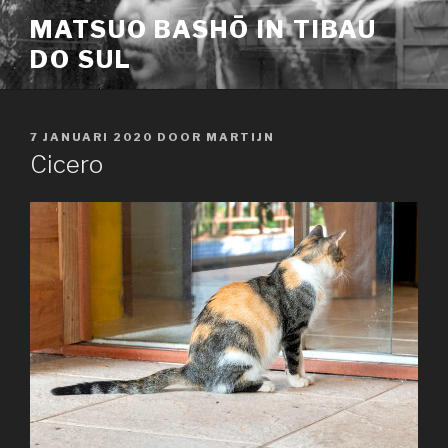
Naar
MATSUO BASHŌ IN TIBAU
de
DO SUL
inhoud
springen
GEPLAATST
7 JANUARI 2020
DOOR
MARTIJN
OP
Cicero