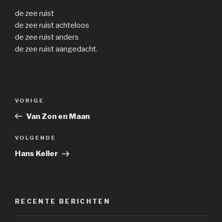
de zee ruist
de zee ruist achteloos
de zee ruist anders
de zee ruist aangedacht.
Bericht
Vorig
VORIGE
navigatie
bericht
Van Zon en Maan
Volgend
VOLGENDE
bericht
Hans Keller
RECENTE BERICHTEN